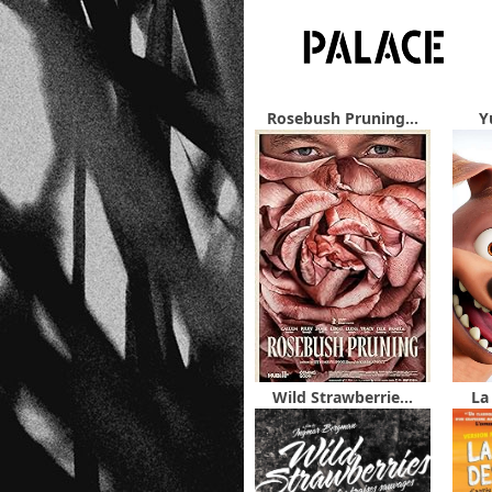
Rosebush Pruning...
Y
Wild Strawberrie...
La