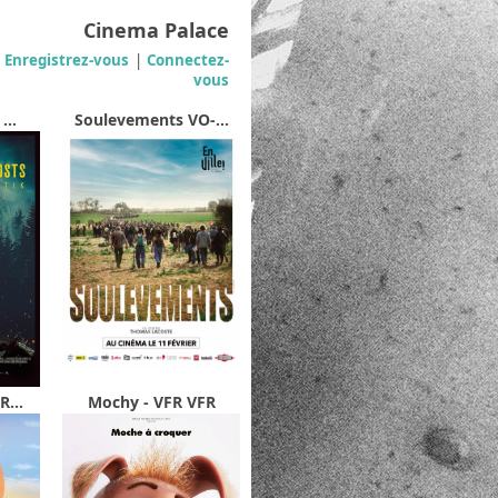
Cinema Palace
Enregistrez-vous
|
Connectez-
vous
...
Soulevements VO-...
R...
Mochy - VFR VFR