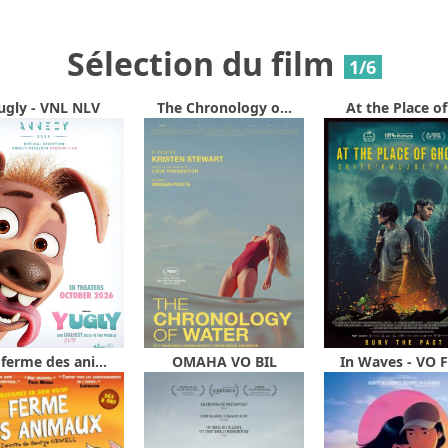
Sélection du film
1/6
ugly - VNL NLV
The Chronology o...
At the Place of 
 ferme des ani...
OMAHA VO BIL
In Waves - VO F